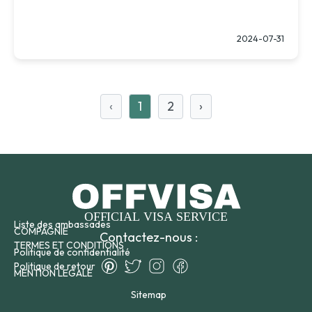
2024-07-31
‹
1
2
›
Liste des ambassades
COMPAGNIE
Contactez-nous :
TERMES ET CONDITIONS
Politique de confidentialité
Politique de retour
MENTION LEGALE
Sitemap