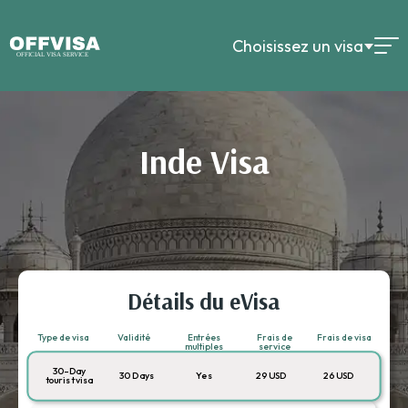
Choisissez un visa
Inde Visa
Détails du eVisa
Type de visa
Validité
Entrées
Frais de
Frais de visa
multiples
service
30-Day
30 Days
Yes
29 USD
26 USD
tourist visa