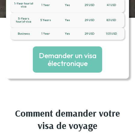
1-Year tourist
1 Year
Yes
29 USD
41 USD
visa
5-Years
5 Years
Yes
29 USD
83 USD
tourist visa
Business
1 Year
Yes
29 USD
103 USD
Demander un visa
électronique
Comment demander votre
visa de voyage