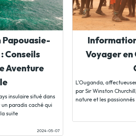
n Papouasie-
Information
: Conseils
Voyager en 
ne Aventure
le
L'Ouganda, affectueuseme
par Sir Winston Churchil
s insulaire situé dans
nature et les passionnés 
t un paradis caché qui
 la suite
2024-05-07