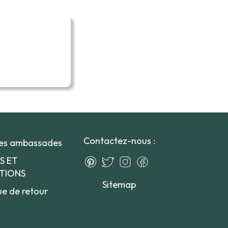
Contactez-nous :
des ambassades
S ET
TIONS
Sitemap
ue de retour