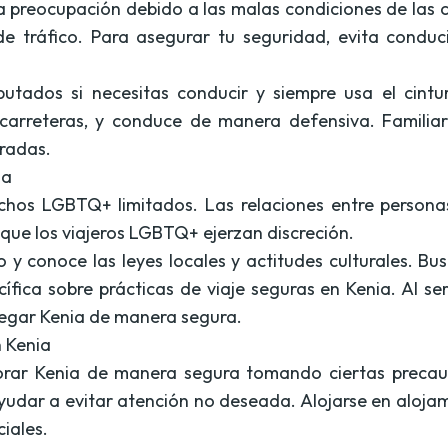
a preocupación debido a las malas condiciones de las c
e tráfico. Para asegurar tu seguridad, evita condu
eputados si necesitas conducir y siempre usa el cint
 carreteras, y conduce de manera defensiva. Familiarí
eradas.
ia
chos LGBTQ+ limitados. Las relaciones entre persona
l que los viajeros LGBTQ+ ejerzan discreción.
 y conoce las leyes locales y actitudes culturales. Bu
fica sobre prácticas de viaje seguras en Kenia. Al se
vegar Kenia de manera segura.
n Kenia
lorar Kenia de manera segura tomando ciertas preca
yudar a evitar atención no deseada. Alojarse en alojam
iales.