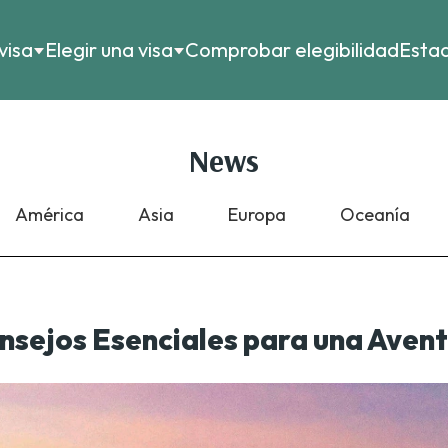
visa
Elegir una visa
Comprobar elegibilidad
Estad
News
América
Asia
Europa
Oceanía
nsejos Esenciales para una Aven