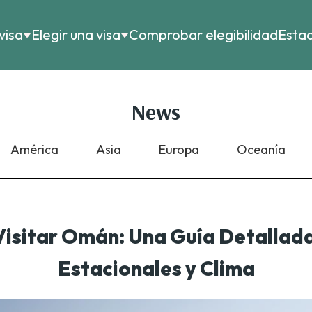
visa
Elegir una visa
Comprobar elegibilidad
Estad
News
América
Asia
Europa
Oceanía
Visitar Omán: Una Guía Detallad
Estacionales y Clima