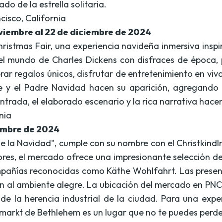
o de la estrella solitaria.
cisco, California
viembre al 22 de diciembre de 2024
hristmas Fair, una experiencia navideña inmersiva insp
el mundo de Charles Dickens con disfraces de época,
rar regalos únicos, disfrutar de entretenimiento en vivo
e y el Padre Navidad hacen su aparición, agregando 
ntrada, el elaborado escenario y la rica narrativa hac
nia
iembre de 2024
 la Navidad", cumple con su nombre con el Christkind
res, el mercado ofrece una impresionante selección de
ñías reconocidas como Käthe Wohlfahrt. Las presenta
 al ambiente alegre. La ubicación del mercado en PNC
de la herencia industrial de la ciudad. Para una exp
ndlmarkt de Bethlehem es un lugar que no te puedes perde