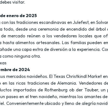
debes visitar.
 de enero de 2025
 con las tradiciones escandinavas en Julefest, en Solva
ta todo, desde una ceremonia de encendido del árbol d
 de mercado reúnen a los vendedores locales que o
ia hasta alimentos artesanales. Las familias pueden 
ñade una capa extra de diversión a la experiencia. Con 
ña como ninguna otra.
exas
iembre de 2024
sus mercados navideños. El Texas Christkindl Market en 
do en las ricas tradiciones de Alemania. Vendedores 
oductos importados de Rothenburg ob der Tauber, un
 un paseo en el tren navideño, mientras los amantes de 
del. Convenientemente ubicado y lleno de alegría navi