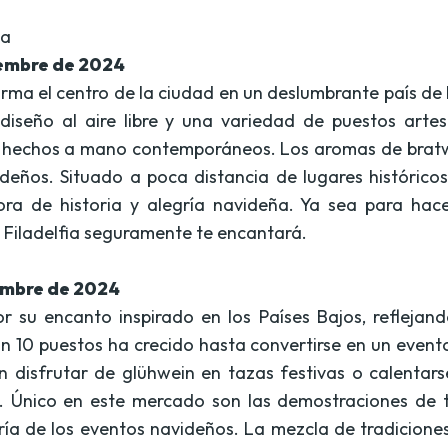
ia
iembre de 2024
forma el centro de la ciudad en un deslumbrante país de 
diseño al aire libre y una variedad de puestos arte
echos a mano contemporáneos. Los aromas de bratwurst
avideños. Situado a poca distancia de lugares históri
a de historia y alegría navideña. Ya sea para hace
e Filadelfia seguramente te encantará.
iembre de 2024
r su encanto inspirado en los Países Bajos, reflejand
 puestos ha crecido hasta convertirse en un evento b
en disfrutar de glühwein en tazas festivas o calent
. Único en este mercado son las demostraciones de tr
ía de los eventos navideños. La mezcla de tradicione