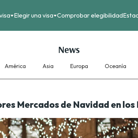
visa
Elegir una visa
Comprobar elegibilidad
Estad
News
América
Asia
Europa
Oceanía
ores Mercados de Navidad en los 