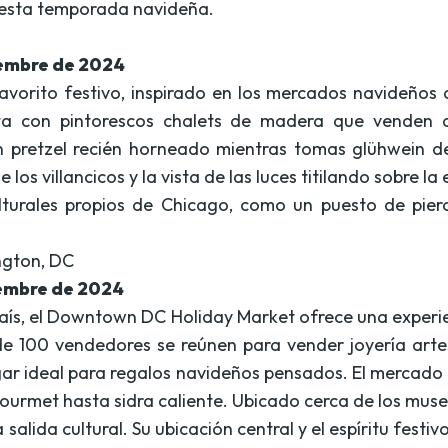
r esta temporada navideña.
iembre de 2024
avorito festivo, inspirado en los mercados navideños 
ta con pintorescos chalets de madera que venden ar
n pretzel recién horneado mientras tomas glühwein d
los villancicos y la vista de las luces titilando sobre la
ulturales propios de Chicago, como un puesto de pier
ngton, DC
iembre de 2024
 país, el Downtown DC Holiday Market ofrece una exper
 de 100 vendedores se reúnen para vender joyería art
lugar ideal para regalos navideños pensados. El mercado
urmet hasta sidra caliente. Ubicado cerca de los muse
alida cultural. Su ubicación central y el espíritu festi