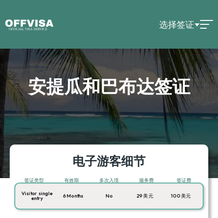
选择签证
安提瓜和巴布达签证
电子游客细节
签证类型
有效期
多次入境
服务费
签证费
Visitor single
6 Months
No
29 美元
100 美元
entry