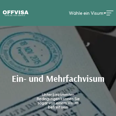
Wähle ein Visum
Ein- und Mehrfachvisum
Unter bestimmten
Bedingungen können Sie
sogar von einem Visum
befreit sein