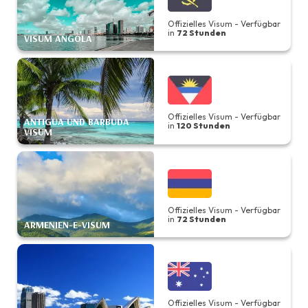
Offizielles Visum - Verfügbar
in
72 Stunden
SUM ANGOLA
BENIN VI
Offizielles Visum - Verfügbar
TIGUA UND BARBUDA
in
120 Stunden
SUM
KAMBODS
Offizielles Visum - Verfügbar
in
72 Stunden
MENIEN-E-VISUM
KANADA -
Offizielles Visum - Verfügbar