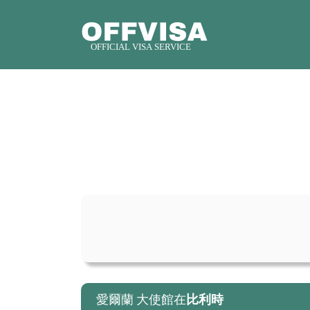
愛爾蘭 大使館在
比利時